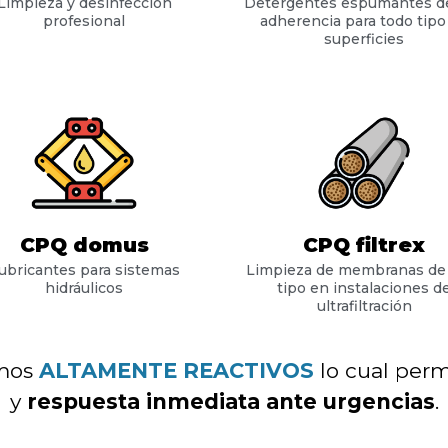
Limpieza y desinfección
Detergentes espumantes de
profesional
adherencia para todo tipo
superficies
CPQ domus
CPQ filtrex
ubricantes para sistemas
Limpieza de membranas de
hidráulicos
tipo en instalaciones d
ultrafiltración
omos
ALTAMENTE REACTIVOS
lo cual perm
y
respuesta inmediata ante urgencias
.