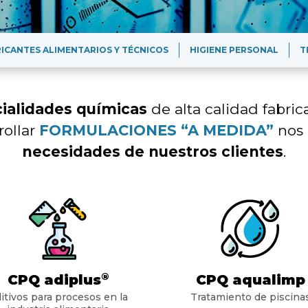
ICANTES ALIMENTARIOS Y TÉCNICOS
HIGIENE PERSONAL
T
ialidades químicas
de alta calidad fabric
rollar
FORMULACIONES “A MEDIDA”
nos
necesidades de nuestros clientes
.
®
CPQ adiplus
CPQ aqualimp
itivos para procesos en la
Tratamiento de piscina